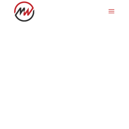
Sonntags
Biketour auf
den Turren
Mit Astrid, Silvie, Alcide und Heinz