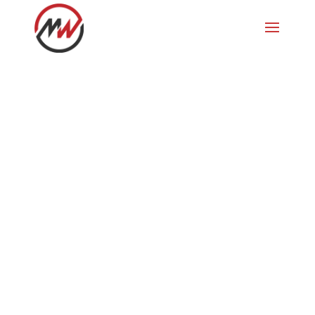
Bootstour2
2. Teil von Bootstour 1993 von Dolé
nach Montbeliard, mit Franco, Guido,
Roland, Hans und Pu