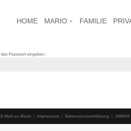
HOME
MARIO
FAMILIE
PRIV
 das Passwort eingeben.:
|
E-Mail an Mario
|
Impressum
|
Datenschutzerklärung
|
JAMOS