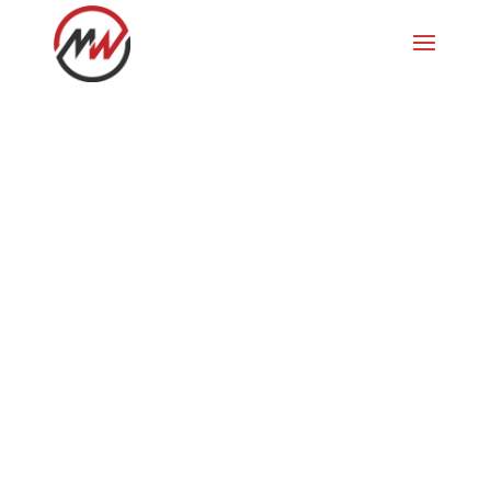
Müstair 4
Bikeferien 2020 im Val Müstair, 4. Tag,
von Müstair nach Scuol über die
Uinaschlucht