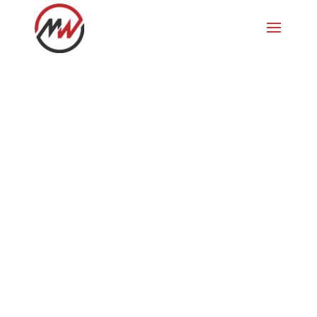
Weihnachten
2024
mit Oma, Monique, Biggi, Manuela,
Laura, Phillip, Marco, Leandro, Mario