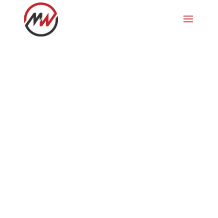
Winterbiken in
der
Lenzerheide